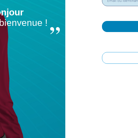
njour
 bienvenue !